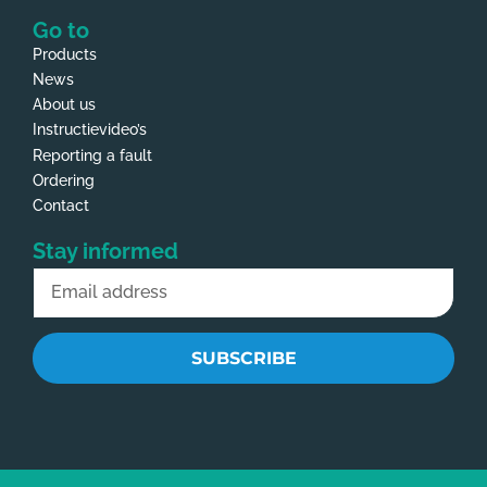
Go to
Products
News
About us
Instructievideo’s
Reporting a fault
Ordering
Contact
Stay informed
SUBSCRIBE