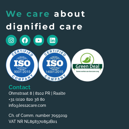
Contact
Ohmstraat 8 | 8102 PR | Raalte
+31 (0)20 820 36 80
info@less2care.com
Ch. of Comm. number 7055019
VAT NR NL858370852B01