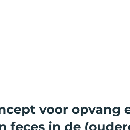
ncept voor opvang 
n feces in de (oude