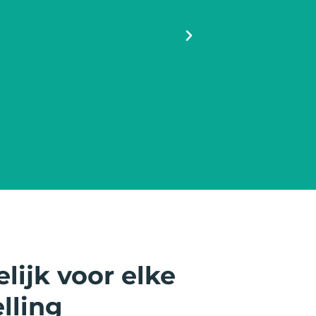
assadeur
lijk voor elke
lling