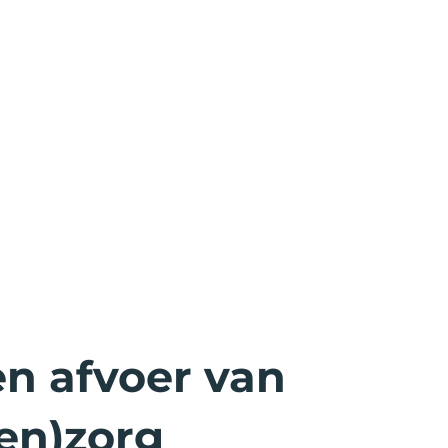
en afvoer van
ren)zorg