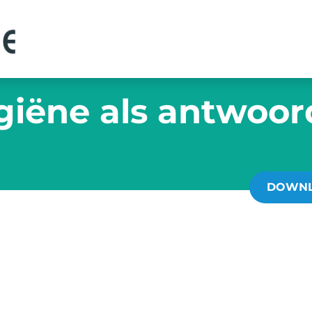
ygiëne als antwoor
DOWNL