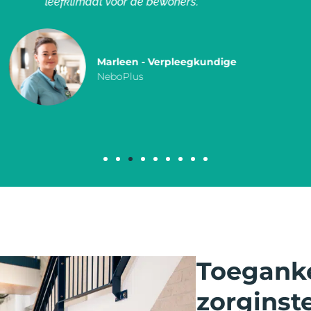
Conny Gubbels - Verzorgende IG en innovatie amb
Careyn
Toeganke
zorginste