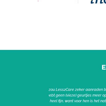
E
cheelt heel veel tijd en
“Het concept van Less2Care zo
 bewoners vinden het ook
en geur. Dat wordt
 zorgt voor een beter