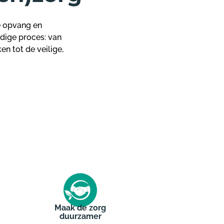
e opvang en
edige proces: van
n tot de veilige,
Maak de zorg
duurzamer