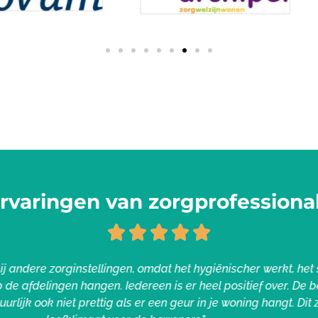
rvaringen van zorgprofessiona





u ik zeker aanraden bij andere zorginstellingen en verpleegh
 allemaal veel minder. Ik kan er eigenlijk alleen maar voorde