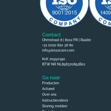
Contact
Ohmstraat 8 | 8102 PR | Raalte
+31 (0)20 820 36 80
info@less2care.com
KvK 70550190
BTW NR NL858370852B01
Ga naar
Producten
Actueel
Over ons
Instructievideo’s
Storing melden