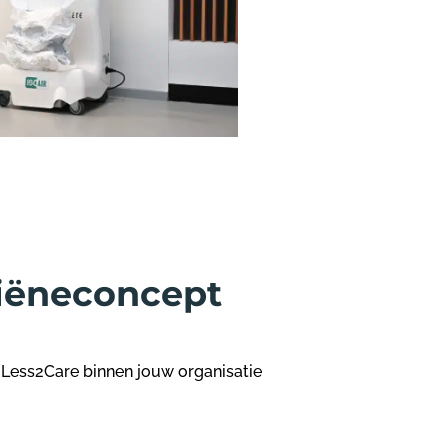
iëneconcept
 Less2Care
binnen jouw organisatie