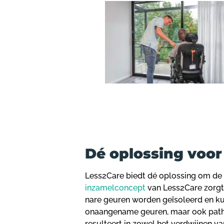
Dé oplossing voor
Less2Care biedt dé oplossing om de 
inzamelconcept
van Less2Care zorgt 
nare geuren worden geïsoleerd en ku
onaangename geuren, maar ook patho
resulteert in zowel het verdwijnen va