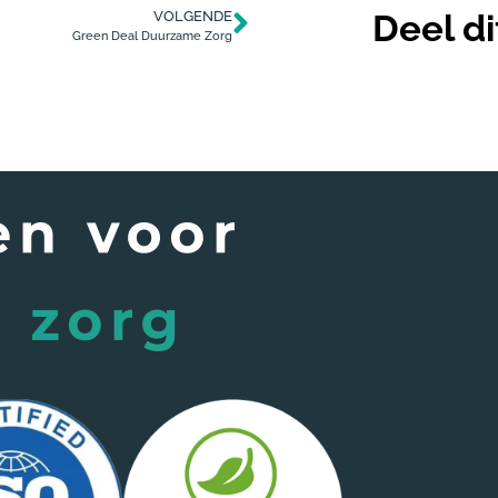
Deel di
VOLGENDE
Green Deal Duurzame Zorg