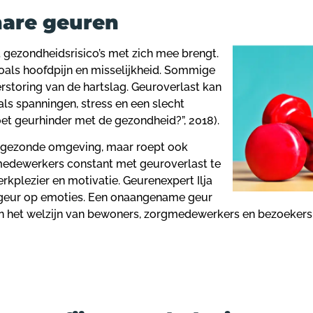
nare geuren
 gezondheidsrisico’s met zich mee brengt.
zoals hoofdpijn en misselijkheid. Sommige
storing van de hartslag. Geuroverlast kan
als spanningen, stress en een slecht
et geurhinder met de gezondheid?”, 2018).
ongezonde omgeving, maar roept ook
medewerkers constant met geuroverlast te
kplezier en motivatie. Geurenexpert Ilja
 geur op emoties. Een onaangename geur
an het welzijn van bewoners, zorgmedewerkers en bezoekers