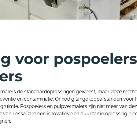
ng voor pospoelers
lers
ermalers de standaardoplossingen geweest, maar deze metho
preventie en contaminatie. Onnodig lange loopafstanden voor 
gruimte. Pospoelers en pulpvermalers zijn niet meer van deze 
van Less2Care een innovatieve en duurzame oplossing biede
ijnen.