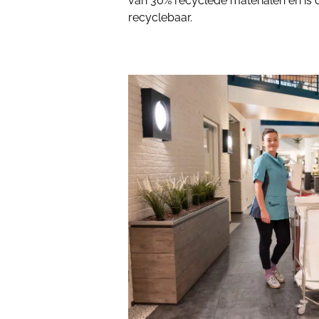
van 30% recyclede materialen en is d
recyclebaar.