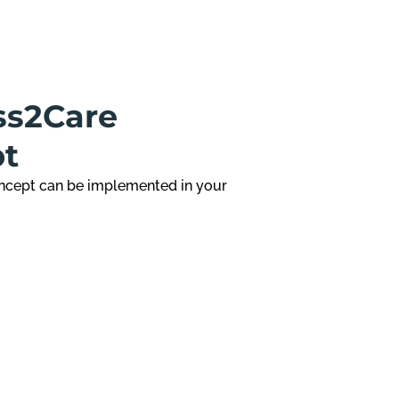
ss2Care
pt
ncept can be implemented in your