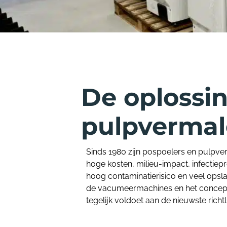
De oplossi
pulpverma
Sinds 1980 zijn pospoelers en pulpv
hoge kosten, milieu-impact, infectie
hoog contaminatierisico en veel opsla
de vacumeermachines en het concept 
tegelijk voldoet aan de nieuwste richtl