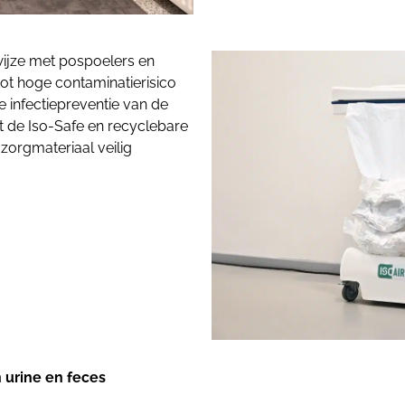
ijze met pospoelers en
t hoge contaminatierisico
e infectiepreventie van de
et de Iso-Safe en recyclebare
zorgmateriaal veilig
n urine en feces