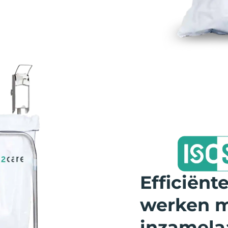
Efficiënte
werken m
inzamela