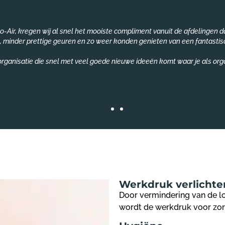
o-Air, kregen wij al snel het mooiste compliment vanuit de afdelingen
, minder prettige geuren en zo weer konden genieten van een fantastisc
organisatie die snel met veel goede nieuwe ideeën komt waar je als org
Werkdruk verlichten
Door vermindering van de l
wordt de werkdruk voor zo