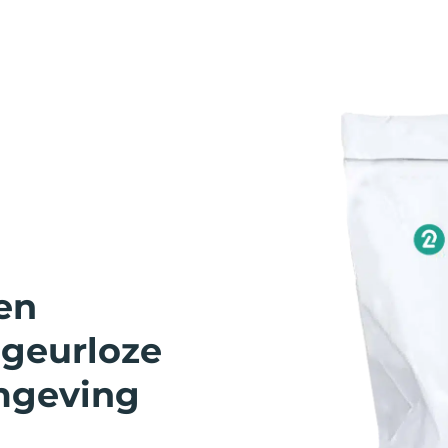
en
 geurloze
mgeving