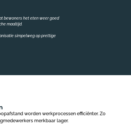
 dat bewoners het eten weer goed
Sinds we de Iso-Safe
he maaltijd.
Ook is het gebruik va
anisatie simpelweg op prettige
​
oopafstand worden werkprocessen efficiënter. Zo
rgmedewerkers merkbaar lager.