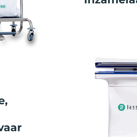
e,
vaar