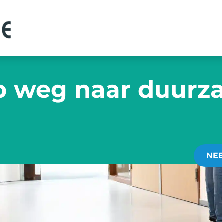
p weg naar duur
NE