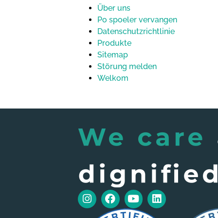
Über uns
Po spoeler vervangen
Datenschutzrichtlinie
Produkte
Sitemap
Störung melden
Welkom